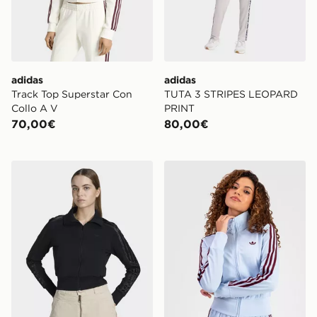
adidas
adidas
Track Top Superstar Con
TUTA 3 STRIPES LEOPARD
Collo A V
PRINT
70,00€
80,00€
adidas Tracktop Firebird Lace
adidas Originals FIREBI