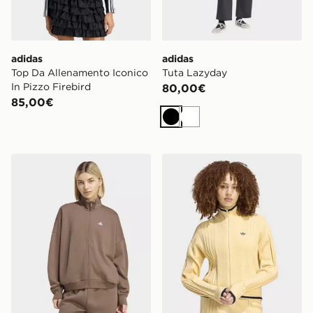
adidas
adidas
Top Da Allenamento Iconico
Tuta Lazyday
In Pizzo Firebird
80,00€
85,00€
Nero
Bianco
adidas Top Da Allenamento Studio Con 3 Strisce
adidas Track Top Cable Knit