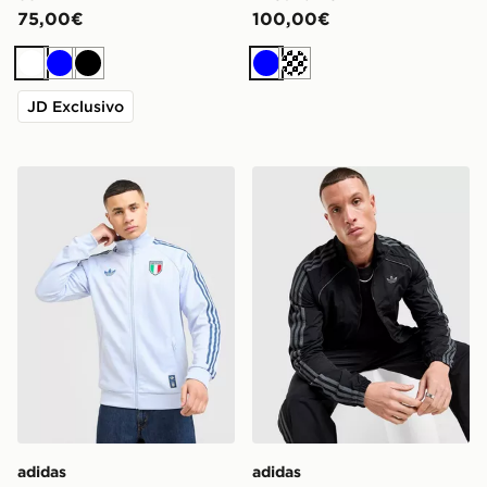
75,00€
100,00€
Bianco
Blu
Nero
Blu
Crema
JD Exclusivo
adidas Originals Giacca della Tuta OG Italia
adidas Originals Giacca de
adidas
adidas