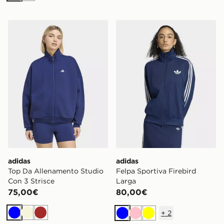
adidas Top Da Allenamento Studio Con 3 Strisce
adidas Felpa Sportiva Fireb
adidas
adidas
Top Da Allenamento Studio
Felpa Sportiva Firebird
Con 3 Strisce
Larga
75,00€
80,00€
+
2
Blu
Beige
Marrone
Blu
Rosa
Giallo