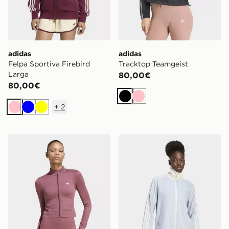
adidas
adidas
Felpa Sportiva Firebird
Tracktop Teamgeist
Larga
80,00€
80,00€
Nero
Rosa
+
2
Rosa
Blu
Giallo
adidas Track Top Essentials Seamless
adidas Track Top Og Twee