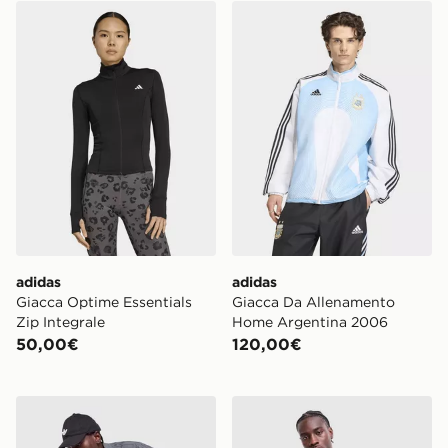
adidas Giacca Optime Essentials Zip Integrale
adidas Giacca Da Allenam
adidas
adidas
Giacca Optime Essentials
Giacca Da Allenamento
Zip Integrale
Home Argentina 2006
50,00€
120,00€
adidas Originals Firebird Giacca Tuta In Tessuto
adidas Originals Firebird G