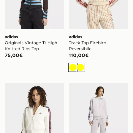
adidas
adidas
Originals Vintage Tt High
Track Top Firebird
Knitted Ribs Top
Reversibile
75,00€
110,00€
Giallo
Giallo
adidas Track Top Superstar Con Collo A V
adidas TUTA 3 STRIPES 