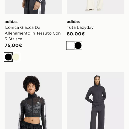
adidas
adidas
Iconica Giacca Da
Tuta Lazyday
Allenamento In Tessuto Con
80,00€
3 Strisce
75,00€
Bianco
Nero
Nero
Beige
adidas Top Da Allenamento Iconico In Pizzo Firebird
adidas Tuta Lazyday