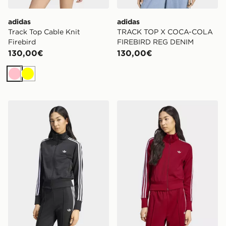
adidas
adidas
Track Top Cable Knit
TRACK TOP X COCA-COLA
Firebird
FIREBIRD REG DENIM
130,00€
130,00€
Rosa
Giallo
adidas Giacca Da Allenamento Iconica Firebird
adidas Giacca Da Allenamen