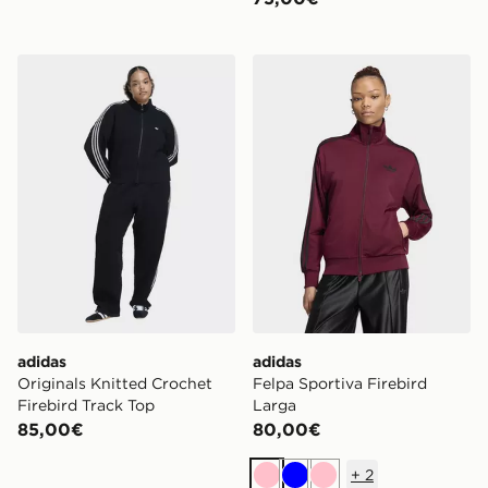
adidas Originals Knitted Crochet Firebird Track Top
adidas Felpa Sportiva Fireb
adidas
adidas
Originals Knitted Crochet
Felpa Sportiva Firebird
Firebird Track Top
Larga
85,00€
80,00€
+
2
Rosa
Blu
Rosa