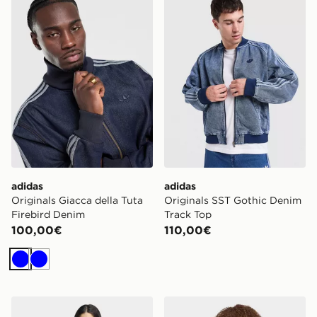
adidas
adidas
Originals Giacca della Tuta
Originals SST Gothic Denim
Firebird Denim
Track Top
100,00€
110,00€
Blu
Blu
adidas Giacca Da Allenamento Sst In Similpelle
adidas GIACCA DA ALLE