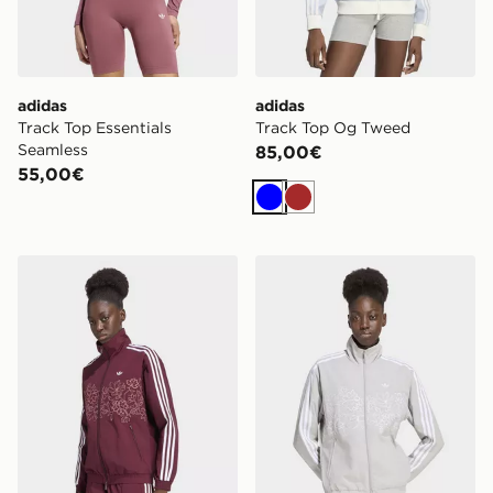
adidas
adidas
Track Top Essentials
Track Top Og Tweed
Seamless
85,00€
55,00€
Blu
Marrone
adidas Giacca Da Allenamento A Vestibilità Ampia Fire
adidas Giacca Da Allenamen