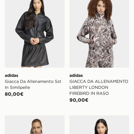
adidas
adidas
Giacca Da Allenamento Sst
GIACCA DA ALLENAMENTO
In Similpelle
LIBERTY LONDON
FIREBIRD IN RASO
80,00€
90,00€
adidas Top Da Allenamento Studio Con 3 Strisce
adidas Felpa Sportiva Fireb