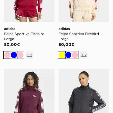
adidas
adidas
Felpa Sportiva Firebird
Felpa Sportiva Firebird
Larga
Larga
80,00€
80,00€
+
2
+
2
Rosa
Blu
Rosa
Giallo
Blu
Rosa
adidas Felpa Sportiva Firebird Larga
adidas Tracktop Teamgeist