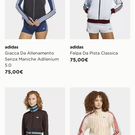
adidas
adidas
Giacca Da Allenamento
Felpa Da Pista Classica
Senza Maniche Adilenium
75,00€
5.0
75,00€
adidas Originals Vintage Tt High Knitted Ribs Top
adidas Track Top Firebird R