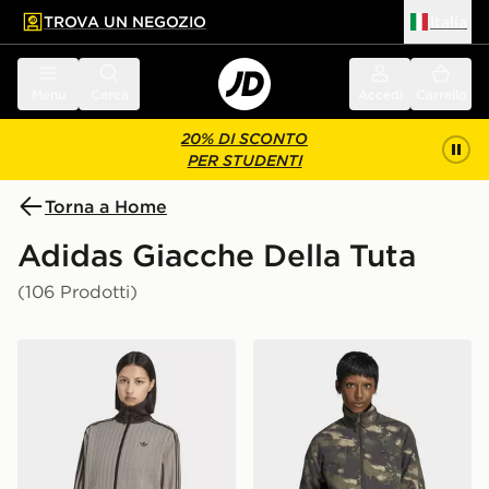
TROVA UN NEGOZIO
Italia
 contenuto principale
a a fondo pagina
Menu
Cerca
Accedi
Carrello
20% DI SCONTO
PER STUDENTI
Torna a Home
Adidas Giacche Della Tuta
(106 Prodotti)
adidas Track Top Og Tweed
adidas Track Top Camoufla