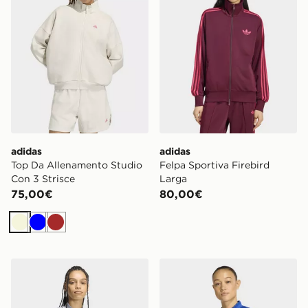
adidas
adidas
Top Da Allenamento Studio
Felpa Sportiva Firebird
Con 3 Strisce
Larga
75,00€
80,00€
Beige
Blu
Marrone
adidas Top Da Allenamento
adidas Giacca da allename