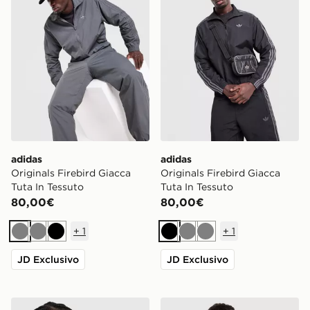
adidas
adidas
Originals Firebird Giacca
Originals Firebird Giacca
Tuta In Tessuto
Tuta In Tessuto
80,00€
80,00€
+
1
+
1
Grigio
Grigio
Nero
Nero
Grigio
Grigio
JD Exclusivo
JD Exclusivo
adidas Originals Giacca della Tuta Firebird Denim
adidas Originals SST Gothi