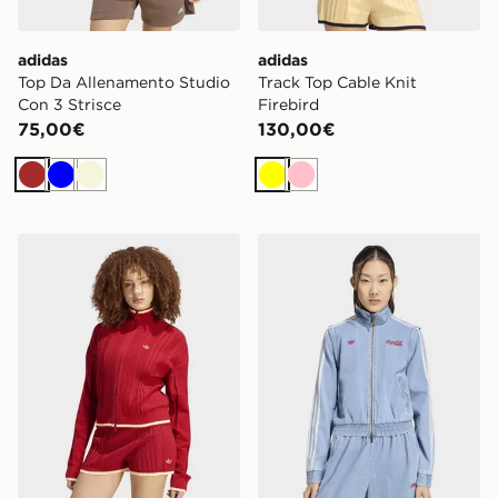
adidas
adidas
Top Da Allenamento Studio
Track Top Cable Knit
Con 3 Strisce
Firebird
75,00€
130,00€
Marrone
Blu
Beige
Giallo
Rosa
adidas Track Top Cable Knit Firebird
adidas TRACK TOP X CO