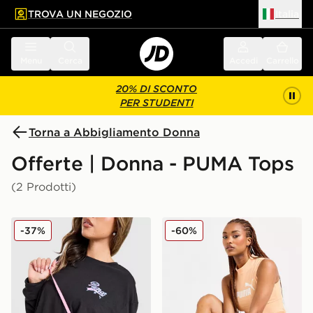
TROVA UN NEGOZIO
Italia
 contenuto principale
a a fondo pagina
Menu
Cerca
Accedi
Carrello
20% DI SCONTO
PER STUDENTI
Torna a Abbigliamento Donna
Offerte | Donna - PUMA Tops
(2 Prodotti)
PUMA Hoops Maglietta Grafica Cherry Maniche Lungh
PUMA Top Canotta Large 
-37%
-60%