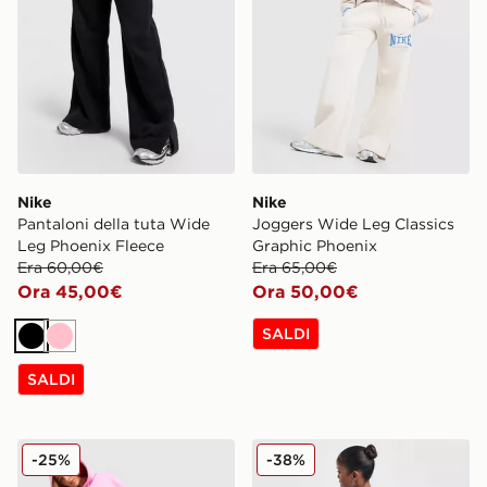
Nike
Nike
Pantaloni della tuta Wide
Joggers Wide Leg Classics
Leg Phoenix Fleece
Graphic Phoenix
Era 60,00€
Era 65,00€
Ora 45,00€
Ora 50,00€
SALDI
Nero
Rosa
SALDI
Nike Pantaloni della tuta Wide Leg Phoenix Fleece
Nike Pantaloni della Tuta 
-25%
-38%