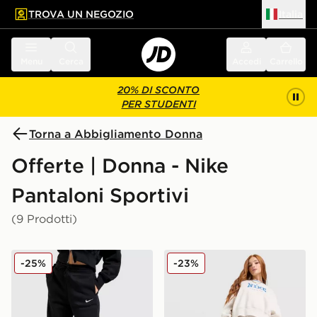
TROVA UN NEGOZIO
Italia
 contenuto principale
a a fondo pagina
Menu
Cerca
Accedi
Carrello
20% DI SCONTO
PER STUDENTI
Torna a Abbigliamento Donna
Offerte | Donna - Nike
Pantaloni Sportivi
(9 Prodotti)
Nike Pantaloni della tuta Wide Leg Phoenix Fleece
Nike Joggers Wide Leg Cla
-25%
-23%