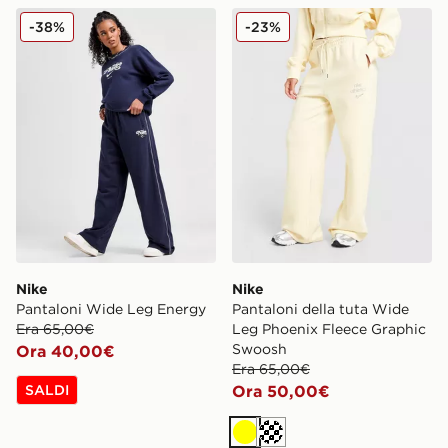
Nike Pantaloni Wide Leg Energy
Nike Pantaloni della tuta 
-38%
-23%
Nike
Nike
Pantaloni Wide Leg Energy
Pantaloni della tuta Wide
Era 65,00€
Leg Phoenix Fleece Graphic
Swoosh
Ora 40,00€
Era 65,00€
SALDI
Ora 50,00€
Giallo
Crema