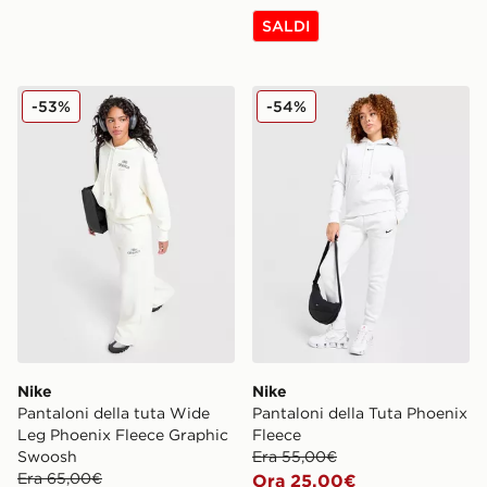
SALDI
Nike Pantaloni della tuta Wide Leg Phoenix Fleece Gr
Nike Pantaloni della Tuta P
-53%
-54%
Nike
Nike
Pantaloni della tuta Wide
Pantaloni della Tuta Phoenix
Leg Phoenix Fleece Graphic
Fleece
Swoosh
Era 55,00€
Era 65,00€
Ora 25,00€