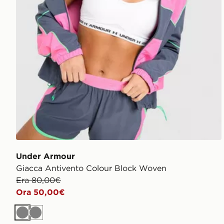
Under Armour
Giacca Antivento Colour Block Woven
Era 80,00€
Ora 50,00€
Grigio
Grigio