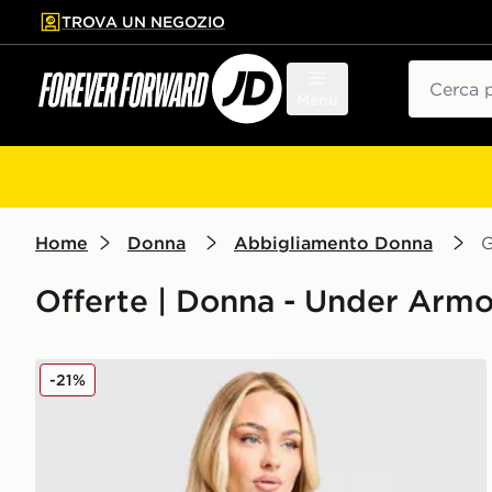
TROVA UN NEGOZIO
l contenuto principale
ta a fondo pagina
Cerca
Menu
Home
Donna
Abbigliamento Donna
G
Offerte | Donna - Under Arm
Under Armour Giacca Antivento Full Zip Woven
-21%