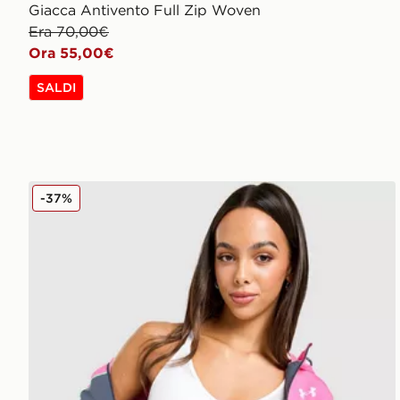
Giacca Antivento Full Zip Woven
Era 70,00€
Ora 55,00€
SALDI
Under Armour Giacca Antivento Colour Block Wove
-37%