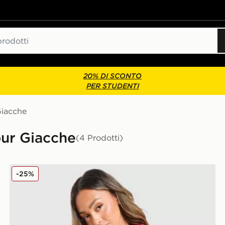
20% DI SCONTO
PER STUDENTI
iacche
our Giacche
(4 Prodotti)
Under Armour Giacca Antivento Waistband Piping W
-25%