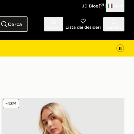
JD Blog
Italia
Cerca
Accedi
Lista dei desideri
Carrello
oven
Under Armour Giacca Antivento Colour Block Woven
-43%