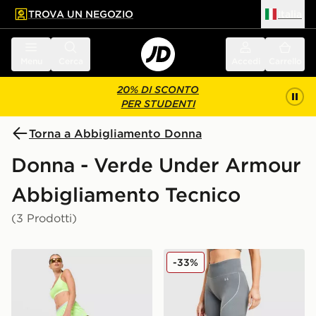
TROVA UN NEGOZIO
Italia
 contenuto principale
a a fondo pagina
Menu
Cerca
Accedi
Carrello
20% DI SCONTO
PER STUDENTI
Torna a Abbigliamento Donna
Donna - Verde Under Armour
Abbigliamento Tecnico
(3 Prodotti)
Under Armour Pantaloncino Woven Vanish
Under Armour Leggings Va
-33%