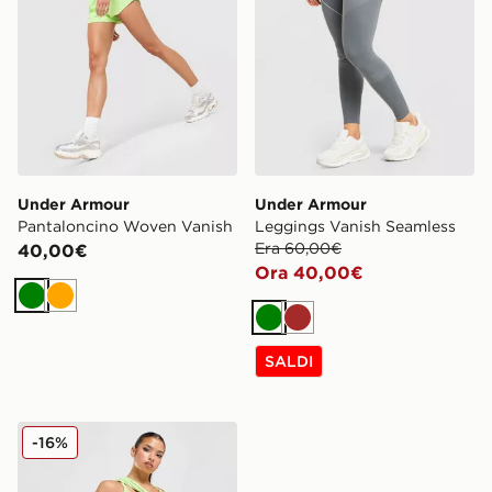
Under Armour
Under Armour
Pantaloncino Woven Vanish
Leggings Vanish Seamless
Era 60,00€
40,00€
Ora 40,00€
Verde
Arancione
Verde
Marrone
SALDI
Under Armour Pantaloncini Fly-By
-16%