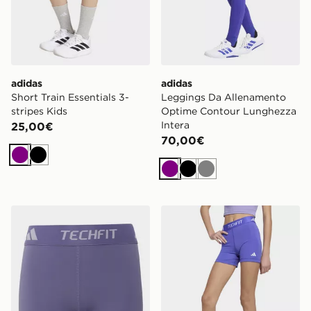
adidas
adidas
Short Train Essentials 3-
Leggings Da Allenamento
stripes Kids
Optime Contour Lunghezza
Intera
25,00€
70,00€
Viola
Nero
Viola
Nero
Grigio
adidas Leggings Corti Techfit
adidas Leggings Corti Techf