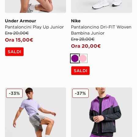
Under Armour
Nike
Pantaloncini Play Up Junior
Pantaloncino Dri-FIT Woven
Era 20,00€
Bambina Junior
Era 28,00€
Ora 15,00€
Ora 20,00€
SALDI
Viola
Rosa
SALDI
Under Armour Pantaloncini Launch
Nike Pantaloncino Challeng
-33%
-37%