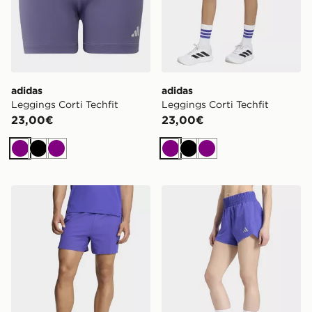
adidas
adidas
Leggings Corti Techfit
Leggings Corti Techfit
23,00€
23,00€
Viola
Nero
Viola
Viola
Nero
Viola
adidas Short D4t Primelift 3 Stripes
adidas Pantaloncini Racer