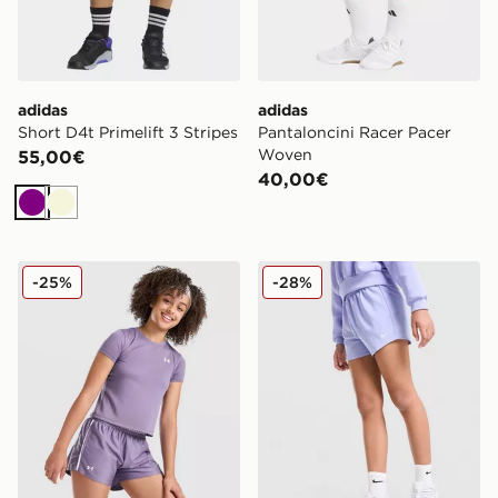
adidas
adidas
Short D4t Primelift 3 Stripes
Pantaloncini Racer Pacer
Woven
55,00€
40,00€
Viola
Beige
Under Armour Pantaloncini Play Up Junior
Nike Pantaloncino Dri-FIT
-25%
-28%