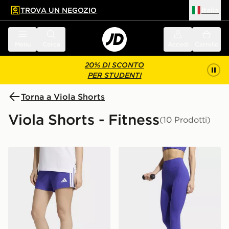
TROVA UN NEGOZIO
Italia
 contenuto principale
a a fondo pagina
Menu
Cerca
Accedi
Carrello
20% DI SCONTO
PER STUDENTI
Torna a Viola Shorts
Viola Shorts - Fitness
(10 Prodotti)
adidas Short Train Essentials 3-stripes Kids
adidas Leggings Da Allena