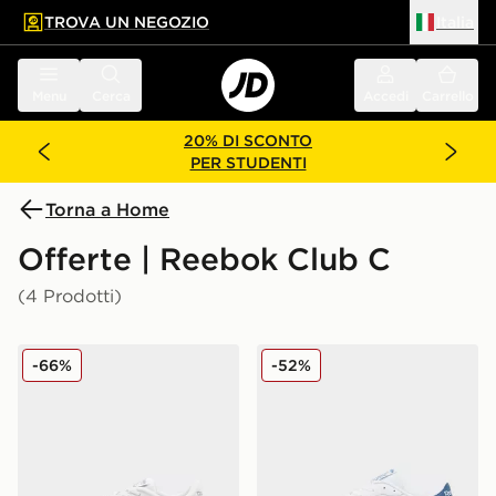
TROVA UN NEGOZIO
Italia
 contenuto principale
a a fondo pagina
Menu
Cerca
Accedi
Carrello
20% DI SCONTO
PER STUDENTI
Torna a Home
Offerte | Reebok Club C
(4 Prodotti)
Reebok Club C PB Bambino
Reebok Club C
-66%
-52%