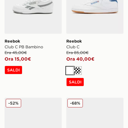
Reebok
Reebok
Club C PB Bambino
Club C
Era 45,00€
Era 85,00€
Ora 15,00€
Ora 40,00€
SALDI
Bianco
Crema
SALDI
Reebok Club C
Reebok Club C Donna
-52%
-68%