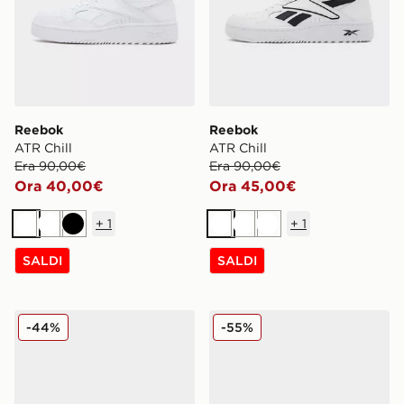
Reebok
Reebok
ATR Chill
ATR Chill
Era 90,00€
Era 90,00€
Ora 40,00€
Ora 45,00€
+
1
+
1
Bianco
Bianco
Nero
Bianco
Bianco
Bianco
SALDI
SALDI
Reebok ATR Chill
Reebok ATR Chill
-44%
-55%