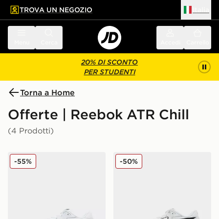
TROVA UN NEGOZIO
Italia
 contenuto principale
a a fondo pagina
Menu
Cerca
Accedi
Carrello
20% DI SCONTO
PER STUDENTI
Torna a Home
Offerte | Reebok ATR Chill
(4 Prodotti)
Reebok ATR Chill
Reebok ATR Chill
-55%
-50%