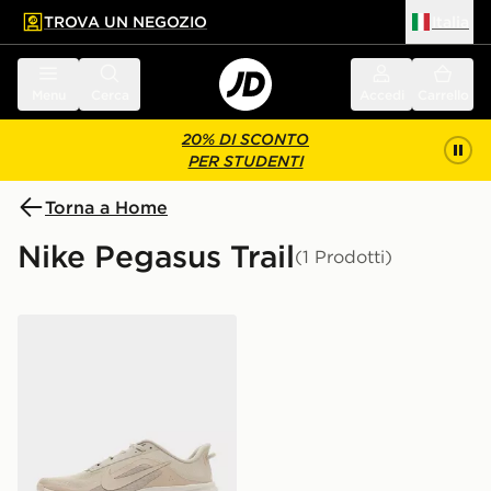
TROVA UN NEGOZIO
Italia
 contenuto principale
a a fondo pagina
Menu
Cerca
Accedi
Carrello
20% DI SCONTO
PER STUDENTI
Torna a Home
Nike Pegasus Trail
(1 Prodotti)
Nike Men's Trail-Running Shoes ACG Pegasus Trail