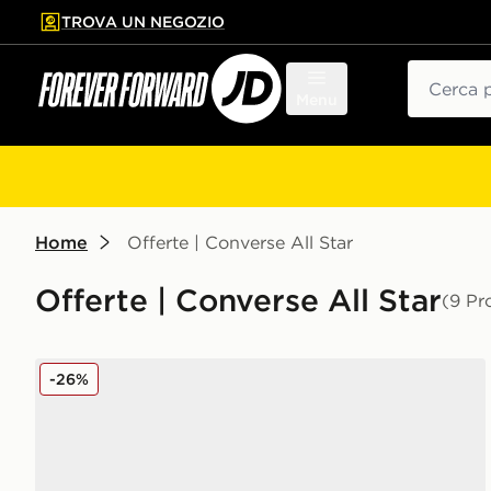
TROVA UN NEGOZIO
l contenuto principale
ta a fondo pagina
Cerca
Menu
Home
Offerte | Converse All Star
Offerte | Converse All Star
(9 Pr
Converse All Star Lift High Platform Donna
-26%