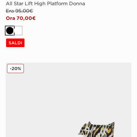
All Star Lift High Platform Donna
Era 95,00€
Ora 70,00€
Nero
Bianco
SALDI
Converse All Star High Donna
-20%