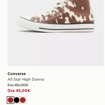
Converse
All Star High Donna
Era 85,00€
Ora 45,00€
Marrone
Nero
Marrone