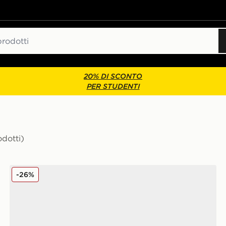
20% DI SCONTO
PER STUDENTI
odotti)
Converse All Star Lift High Platform Donna
-26%