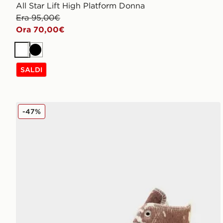
All Star Lift High Platform Donna
Era 95,00€
Ora 70,00€
Bianco
Nero
SALDI
Converse All Star High Donna
-47%