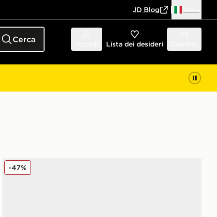
JD Blog
Italia
Cerca
Accedi
Lista dei desideri
Carrello
Converse Chuck Taylor Throwback High
-47%