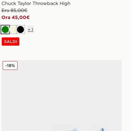
Chuck Taylor Throwback High
Era 85,00€
Ora 45,00€
+
1
Verde
Beige
Nero
SALDI
Converse Cruise Ox Bambino
-18%