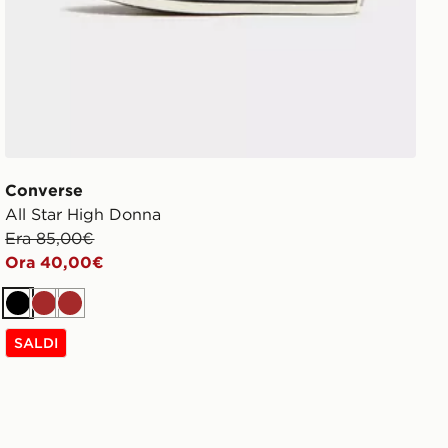
Converse
All Star High Donna
Era 85,00€
Ora 40,00€
Nero
Marrone
Marrone
SALDI