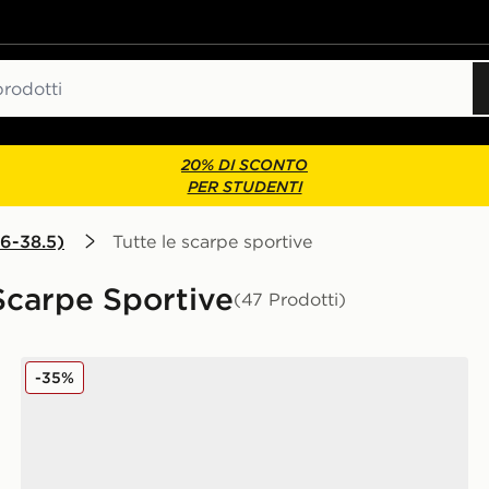
20% DI SCONTO
PER STUDENTI
6-38.5)
Tutte le scarpe sportive
Scarpe Sportive
(47 Prodotti)
Nike Air Force 1 Low Junior
-35%