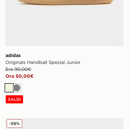
adidas
Originals Handball Spezial Junior
Era 90,00€
Ora 50,00€
Beige
Grigio
SALDI
Fila Levonte Junior
-58%