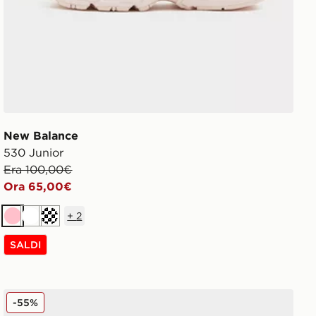
New Balance
530 Junior
Era 100,00€
Ora 65,00€
+
2
Rosa
Bianco
Crema
SALDI
Fila RGB Run Junior
-55%