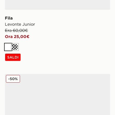
Fila
Levonte Junior
Era 60,00€
Ora 25,00€
Bianco
Crema
SALDI
adidas Originals Handball Spezial Junior
-50%