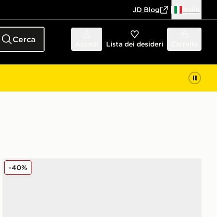
JD Blog
Italia
Cerca
Accedi
Lista dei desideri
Carrello
New Balance 740 Junior
-40%