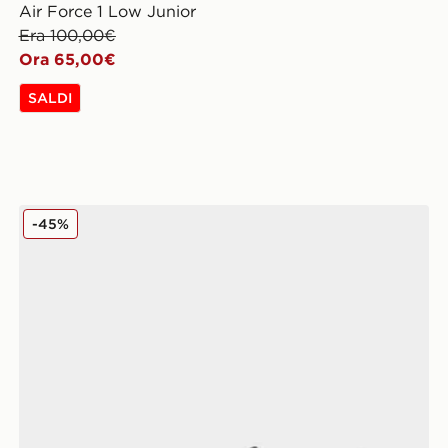
Air Force 1 Low Junior
Era 100,00€
Ora 65,00€
SALDI
Nike Air Force 1 Low Junior
-45%