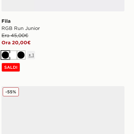
Fila
RGB Run Junior
Era 45,00€
Ora 20,00€
+
1
Nero
Bianco
Nero
SALDI
adidas Originals Campus 00s Junior
-55%