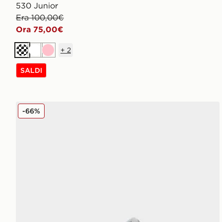
530 Junior
Era 100,00€
Ora 75,00€
+
2
Crema
Bianco
Rosa
SALDI
Fila RGB Run Junior
-66%