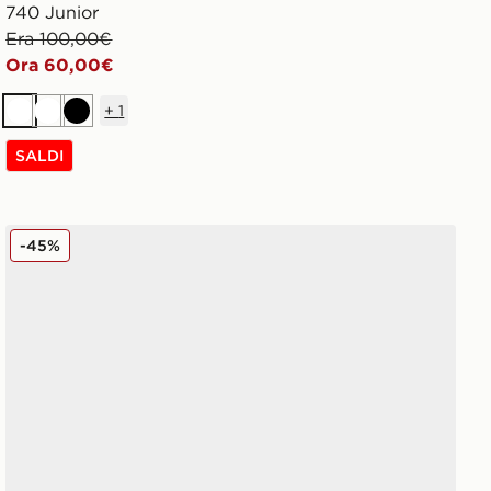
740 Junior
Era 100,00€
Ora 60,00€
+
1
Bianco
Bianco
Nero
SALDI
New Balance 740 Junior
-45%