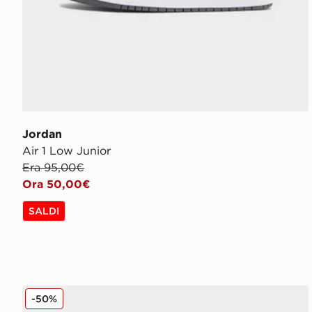
Jordan
Air 1 Low Junior
Era 95,00€
Ora 50,00€
SALDI
adidas Originals Campus 00s Junior
-50%