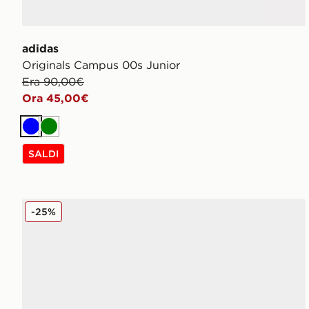
adidas
Originals Campus 00s Junior
Era 90,00€
Ora 45,00€
Blu
Verde
SALDI
Nike Shox TL Junior
-25%