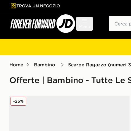
TROVA UN NEGOZIO
l contenuto principale
ta a fondo pagina
Cerca
Menu
Home
Bambino
Scarpe Ragazzo (numeri 3
Offerte | Bambino - Tutte Le 
New Balance 530 Junior
-25%