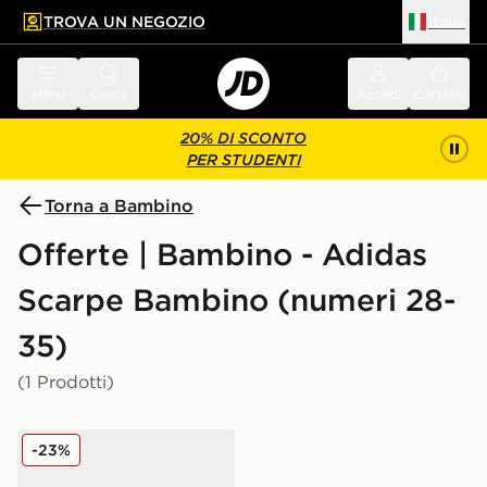
TROVA UN NEGOZIO
Italia
 contenuto principale
a a fondo pagina
Menu
Cerca
Accedi
Carrello
20% DI SCONTO
PER STUDENTI
Torna a Bambino
Offerte | Bambino - Adidas
Scarpe Bambino (numeri 28-
35)
(1 Prodotti)
adidas Originals Ozweego Bambino
-23%