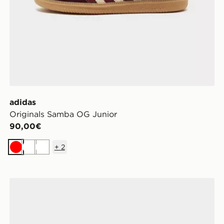
adidas
Originals Samba OG Junior
90,00€
+
2
Rosso
Bianco
Bianco
adidas Originals Samba OG Junior