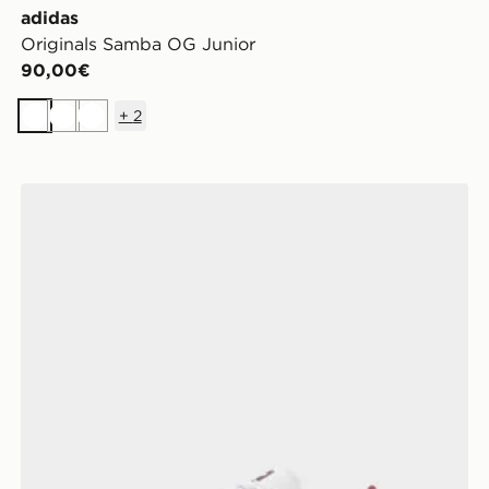
adidas
Originals Samba OG Junior
90,00€
+
2
Bianco
Bianco
Bianco
adidas Originals Samba Og Neonato