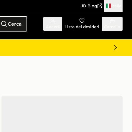
JD Blog
Italia
Cerca
Accedi
Lista dei desideri
Carrello
adidas Originals Samba OG Bambino