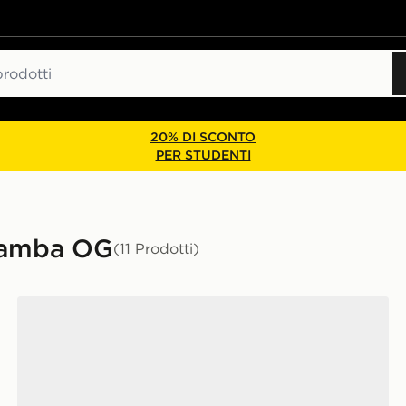
20% DI SCONTO
PER STUDENTI
 Samba OG
(11 Prodotti)
adidas Originals Samba OG Junior