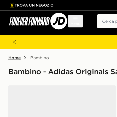
TROVA UN NEGOZIO
l contenuto principale
ta a fondo pagina
Cerca
Menu
Home
Bambino
Bambino - Adidas Originals
adidas Originals Samba OG Junior