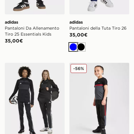
adidas
adidas
Pantaloni Da Allenamento
Pantaloni della Tuta Tiro 26
Tiro 25 Essentials Kids
35,00€
35,00€
Blu
Nero
adidas Tiro 25 Essentials Pantaloni da allenamento inv
Lacoste Colour Block Tape
-56%