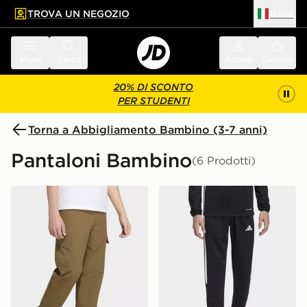
TROVA UN NEGOZIO
Italia
 contenuto principale
a a fondo pagina
Menu
Cerca
Accedi
Carrello
20% DI SCONTO
PER STUDENTI
Torna a Abbigliamento Bambino (3-7 anni)
Pantaloni Bambino
(6 Prodotti)
adidas Pantaloni Terrex Xploric Clima365 Cargo
adidas Pantaloni della Tuta 