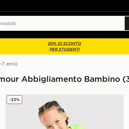
20% DI SCONTO
PER STUDENTI
-7 anni)
rmour Abbigliamento Bambino (3
 Bambino
Under Armour Completo Maglia/Pantaloncino Tech H
-33%