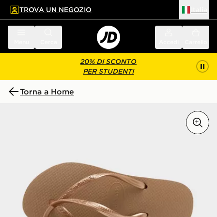
TROVA UN NEGOZIO
Italia
 contenuto principale
a a fondo pagina
Menu
Cerca
Accedi
Carrello
20% DI SCONTO
PER STUDENTI
Torna a Home