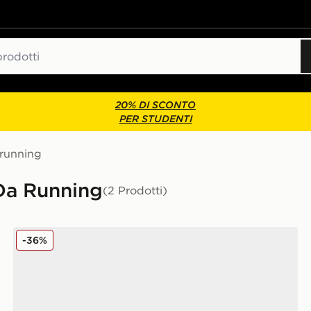
20% DI SCONTO
PER STUDENTI
 running
 Da Running
(2 Prodotti)
Fila RGB Fuse
-36%