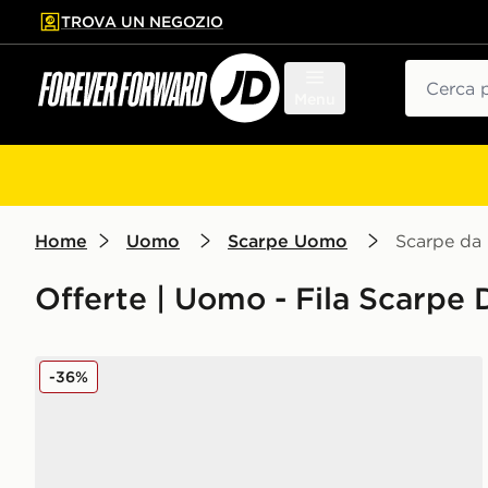
TROVA UN NEGOZIO
l contenuto principale
ta a fondo pagina
Cerca
Menu
Home
Uomo
Scarpe Uomo
Scarpe da
Offerte | Uomo - Fila Scarpe
Fila RGB Fuse
-36%