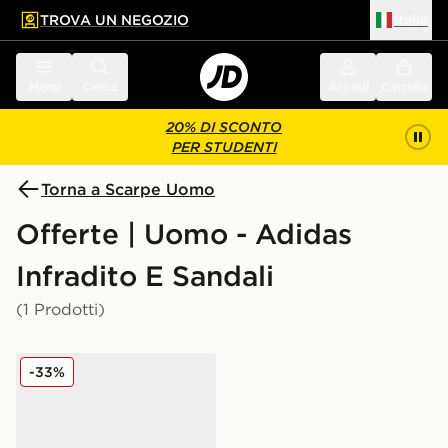
TROVA UN NEGOZIO
Italia
 contenuto principale
a a fondo pagina
Menu
Cerca
Accedi
Carrello
20% DI SCONTO
PER STUDENTI
Torna a Scarpe Uomo
Offerte | Uomo - Adidas
Infradito E Sandali
(1 Prodotti)
adidas Ciabatte Adilette Lumia
-33%