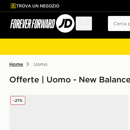
TROVA UN NEGOZIO
l contenuto principale
ta a fondo pagina
Cerca
Menu
Home
Uomo
Offerte | Uomo - New Balanc
New Balance 9060
-21%