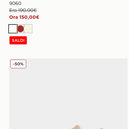
9060
Era 190,00€
Ora 150,00€
Bianco
Marrone
Beige
SALDI
New Balance 9060
-50%