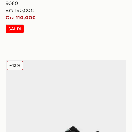
9060
Era 190,00€
Ora 110,00€
SALDI
New Balance 9060
-43%