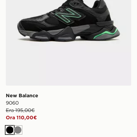
New Balance
9060
Era 195,00€
Ora 110,00€
Nero
Grigio