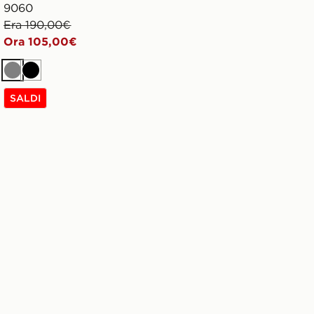
9060
Era 190,00€
Ora 105,00€
Grigio
Nero
SALDI