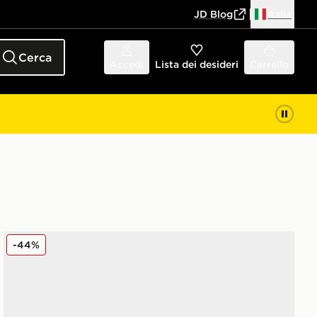
JD Blog
Italia
Cerca
Accedi
Lista dei desideri
Carrello
New Balance 9060
-44%