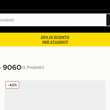
20% DI SCONTO
PER STUDENTI
e 9060
(5 Prodotti)
New Balance 9060
-42%