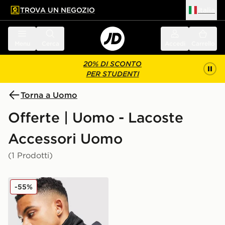
TROVA UN NEGOZIO
Italia
 contenuto principale
a a fondo pagina
Menu
Cerca
Accedi
Carrello
20% DI SCONTO
PER STUDENTI
Torna a Uomo
Offerte | Uomo - Lacoste
Accessori Uomo
(1 Prodotti)
Lacoste Scaldacollo Hi Vis
-55%