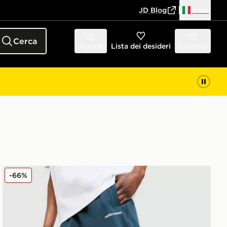
JD Blog
Italia
Cerca
Accedi
Lista dei desideri
Carrello
Unlike Humans Pantaloni della tuta Ridge
-66%