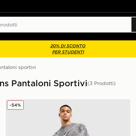
20% DI SCONTO
PER STUDENTI
ntaloni sportivi
ns Pantaloni Sportivi
(3 Prodotti)
Unlike Humans Pantaloni della tuta Wessex
-54%