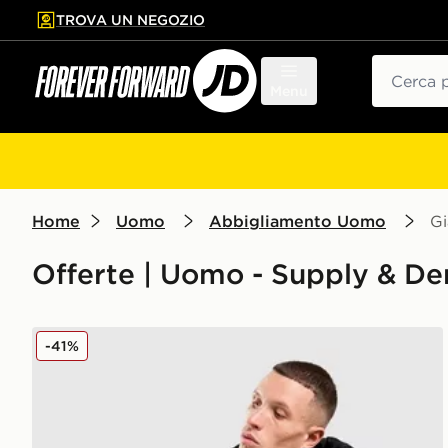
TROVA UN NEGOZIO
l contenuto principale
ta a fondo pagina
Cerca
Menu
Home
Uomo
Abbigliamento Uomo
Gi
Offerte | Uomo - Supply & D
Supply & Demand Giacca Fabel
-41%