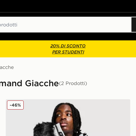
20% DI SCONTO
PER STUDENTI
acche
emand Giacche
(2 Prodotti)
Supply & Demand Parka Command
-46%