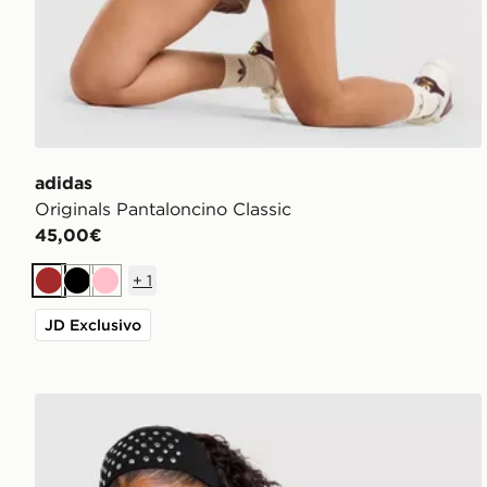
adidas
Originals Pantaloncino Classic
45,00€
+
1
Marrone
Nero
Rosa
JD Exclusivo
adidas Originals Canotta Slim Classic