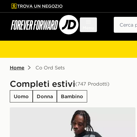
TROVA UN NEGOZIO
l contenuto principale
ta a fondo pagina
Cerca
Menu
Home
Co Ord Sets
Completi estivi
(747 Prodotti)
Uomo
Donna
Bambino
Nike Pantaloncino Academy