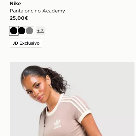
Nike
Pantaloncino Academy
25,00€
+
3
Nero
Nero
Grigio
JD Exclusivo
adidas Originals Maglia Slim Classic