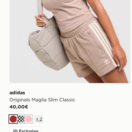
adidas
Originals Maglia Slim Classic
40,00€
+
2
Marrone
Crema
Rosa
JD Exclusivo