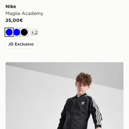
Nike
Maglia Academy
25,00€
+
2
Blu
Blu
Nero
JD Exclusivo
adidas Originals Giacca della Tuta SST Junior