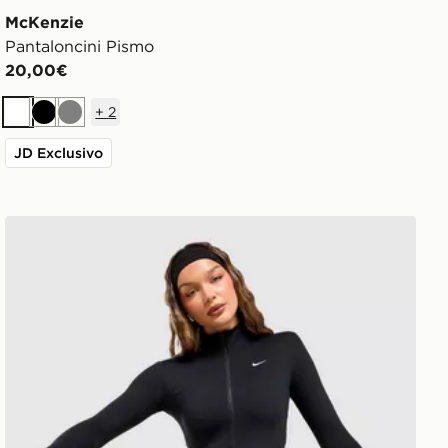
McKenzie
Pantaloncini Pismo
20,00€
+
2
Bianco
Nero
Grigio
JD Exclusivo
Nike Giacca Full Zip Training One