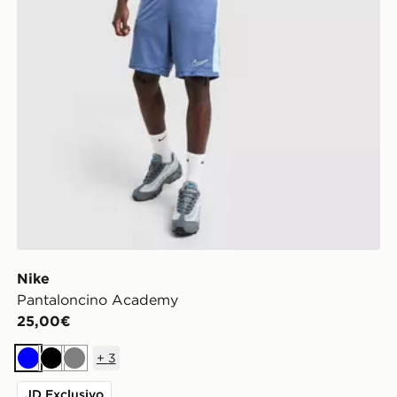
Nike
Pantaloncino Academy
25,00€
+
3
Blu
Nero
Grigio
JD Exclusivo