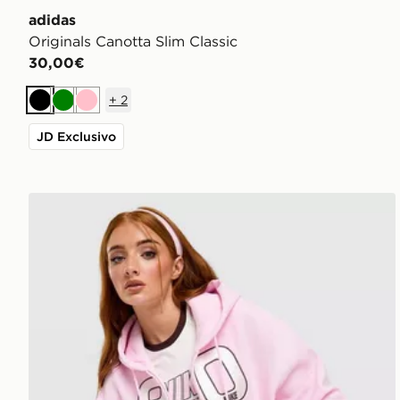
adidas
Originals Canotta Slim Classic
30,00€
+
2
Nero
Verde
Rosa
JD Exclusivo
Nike Studio 90 Oversized Crop Full Zip Hoodie