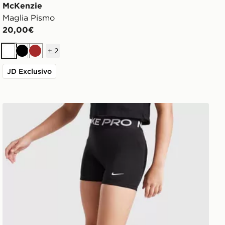
McKenzie
Maglia Pismo
20,00€
+
2
Bianco
Nero
Marrone
JD Exclusivo
Nike Pantaloncino Pro 3 Bambina Junior