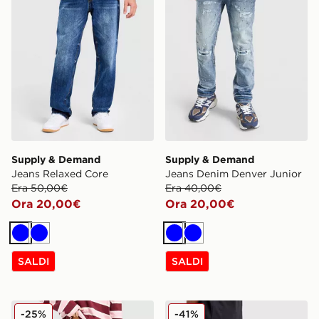
Supply & Demand
Supply & Demand
Jeans Relaxed Core
Jeans Denim Denver Junior
Era 50,00€
Era 40,00€
Ora 20,00€
Ora 20,00€
Blu
Blu
Blu
Blu
SALDI
SALDI
Unlike Humans Jeans Loose a Vita Media
Supply & Demand Jeans Zi
-25%
-41%