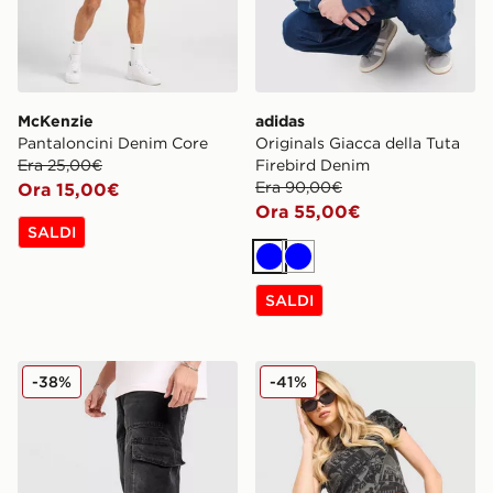
McKenzie
adidas
Pantaloncini Denim Core
Originals Giacca della Tuta
Era 25,00€
Firebird Denim
Era 90,00€
Ora 15,00€
Ora 55,00€
SALDI
Blu
Blu
SALDI
Hoodrich Script Cargo Denim Jeans
LEVI'S Pantaloncino Cinch
-38%
-41%