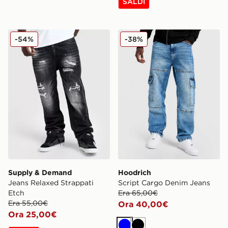
SALDI
Supply & Demand Jeans Relaxed Strappati Etch
Hoodrich Script Cargo Den
-54%
-38%
Supply & Demand
Hoodrich
Jeans Relaxed Strappati
Script Cargo Denim Jeans
Etch
Era 65,00€
Era 55,00€
Ora 40,00€
Ora 25,00€