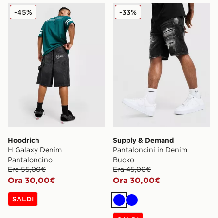
Hoodrich H Galaxy Denim Pantaloncino
Supply & Demand Pantalon
-45%
-33%
Hoodrich
Supply & Demand
H Galaxy Denim
Pantaloncini in Denim
Pantaloncino
Bucko
Era 55,00€
Era 45,00€
Ora 30,00€
Ora 30,00€
SALDI
Blu
Blu