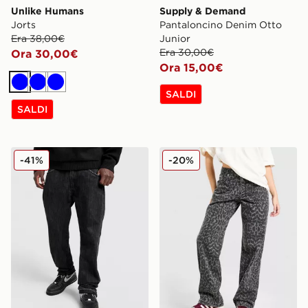
Unlike Humans
Supply & Demand
Jorts
Pantaloncino Denim Otto
Era 38,00€
Junior
Era 30,00€
Ora 30,00€
Ora 15,00€
Blu
Blu
Blu
SALDI
SALDI
Supply & Demand Jeans Zipper
Unlike Humans Jeans Loose
-41%
-20%