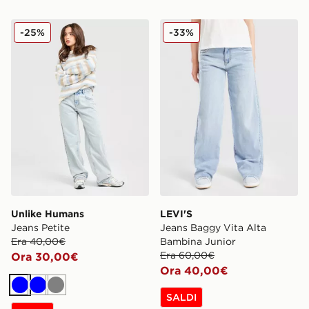
Unlike Humans Jeans Petite
LEVI'S Jeans Baggy Vita A
-25%
-33%
Unlike Humans
LEVI'S
Jeans Petite
Jeans Baggy Vita Alta
Era 40,00€
Bambina Junior
Era 60,00€
Ora 30,00€
Ora 40,00€
Blu
Blu
Grigio
SALDI