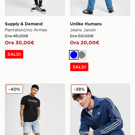
Supply & Demand
Unlike Humans
Pantaloncino Armas
Jeans Jaxon
Era 45,00€
Era 50,00€
Ora 30,00€
Ora 20,00€
SALDI
Blu
Grigio
SALDI
McKenzie Pantaloncini Denim Core
adidas Originals Giacca del
-40%
-38%