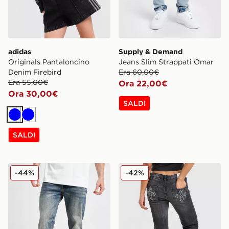
adidas
Supply & Demand
Originals Pantaloncino
Jeans Slim Strappati Omar
Denim Firebird
Era 60,00€
Era 55,00€
Ora 22,00€
Ora 30,00€
SALDI
Blu
Blu
SALDI
Supply & Demand Jeans Slim Core Lavaggio Chiaro
JUICY COUTURE Jeans Cro
-44%
-42%