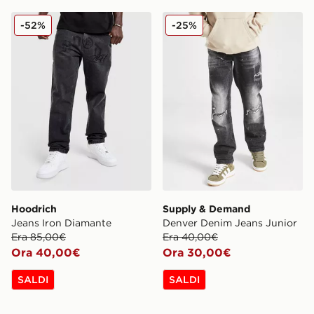
Hoodrich Jeans Iron Diamante
Supply & Demand Denver D
-52%
-25%
Hoodrich
Supply & Demand
Jeans Iron Diamante
Denver Denim Jeans Junior
Era 85,00€
Era 40,00€
Ora 40,00€
Ora 30,00€
SALDI
SALDI