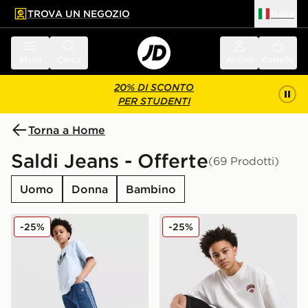
TROVA UN NEGOZIO
Italia
 contenuto principale
a a fondo pagina
Menu
Cerca
Accedi
Carrello
20% DI SCONTO
PER STUDENTI
Torna a Home
Saldi Jeans - Offerte
(69 Prodotti)
Uomo
Donna
Bambino
adidas Originals Jorts in Denim Junior
adidas Originals Jorts in D
-25%
-25%