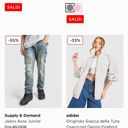
SALDI
Grigio
Rosa
SALDI
Supply & Demand Jeans Avos Junior
adidas Originals Giacca del
-55%
-33%
Supply & Demand
adidas
Jeans Avos Junior
Originals Giacca della Tuta
Era 45,00€
Oversized Denim Firebird