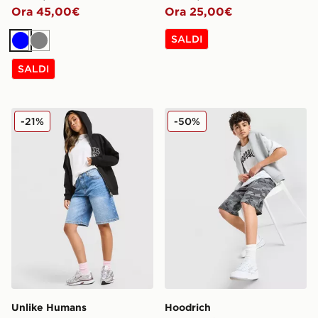
Ora 45,00€
Ora 25,00€
SALDI
Blu
Grigio
SALDI
Unlike Humans Jorts
Hoodrich Jorts Denim Camo
-21%
-50%
Unlike Humans
Hoodrich