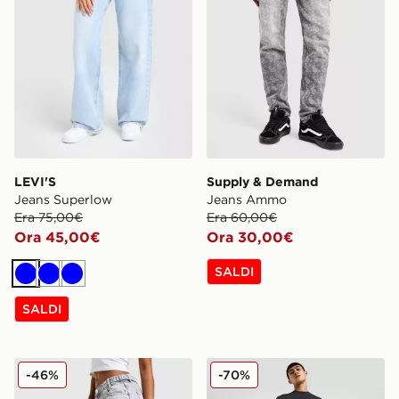
LEVI'S
Supply & Demand
Jeans Superlow
Jeans Ammo
Era 75,00€
Era 60,00€
Ora 45,00€
Ora 30,00€
SALDI
Blu
Blu
Blu
SALDI
Hoodrich Jeans Amaţ Ŵide Leg Spark Appliqué
Unlike Humans Pantaloncin
-46%
-70%