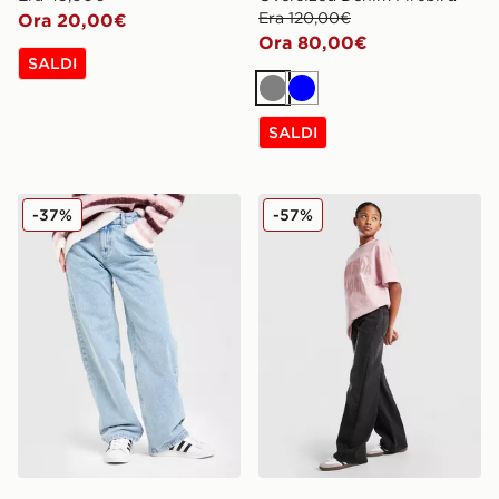
Era 120,00€
Ora 20,00€
Ora 80,00€
SALDI
Grigio
Blu
SALDI
Unlike Humans Jeans Petite
Pink Soda Sport Jeans Bam
-37%
-57%