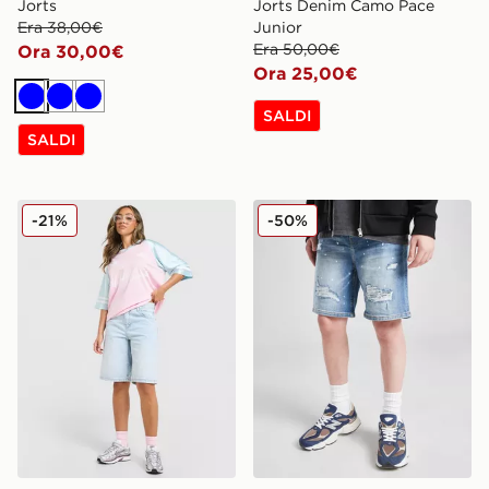
Jorts
Jorts Denim Camo Pace
Era 38,00€
Junior
Era 50,00€
Ora 30,00€
Ora 25,00€
Blu
Blu
Blu
SALDI
SALDI
Unlike Humans Jorts
Supply & Demand Pantalon
-21%
-50%