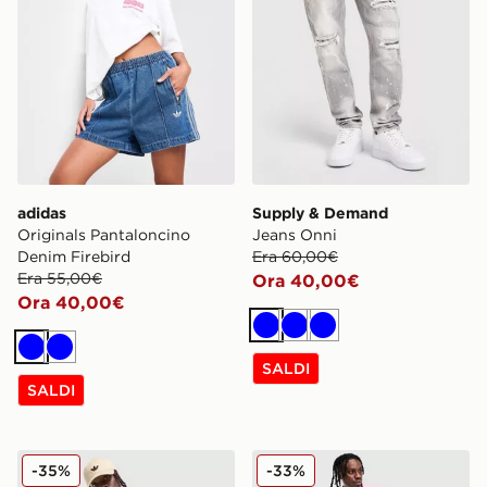
adidas
Supply & Demand
Originals Pantaloncino
Jeans Onni
Denim Firebird
Era 60,00€
Era 55,00€
Ora 40,00€
Ora 40,00€
Blu
Blu
Blu
Blu
Blu
SALDI
SALDI
adidas Originals Pantaloncino Firebird Denim
Supply & Demand Pantalon
-35%
-33%