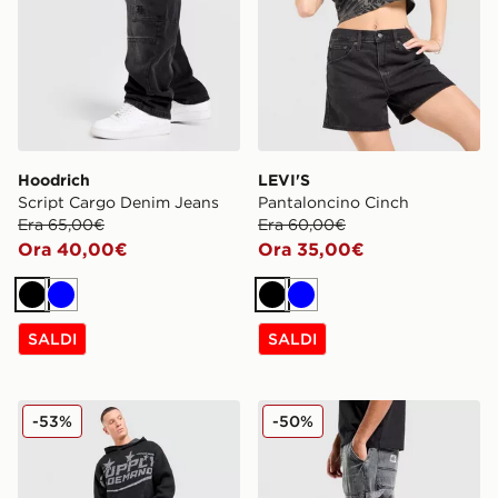
Hoodrich
LEVI'S
Script Cargo Denim Jeans
Pantaloncino Cinch
Era 65,00€
Era 60,00€
Ora 40,00€
Ora 35,00€
Nero
Blu
Nero
Blu
SALDI
SALDI
Supply & Demand Jeans Astrophel
Unlike Humans Jeans Jaxo
-53%
-50%