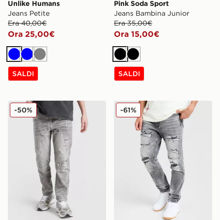
Unlike Humans
Pink Soda Sport
Jeans Petite
Jeans Bambina Junior
Era 40,00€
Era 35,00€
Ora 25,00€
Ora 15,00€
Blu
Blu
Grigio
Nero
Nero
SALDI
SALDI
Supply & Demand Jeans Denim Denver Junior
Supply & Demand Jeans Sli
-50%
-61%