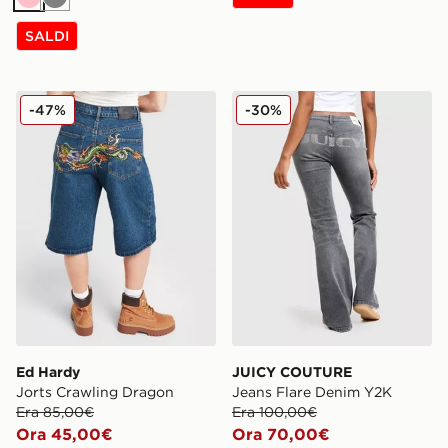
Rosa
Grigio
SALDI
Ed Hardy Jorts Crawling Dragon
JUICY COUTURE Jeans Fla
-47%
-30%
Ed Hardy
JUICY COUTURE
Jorts Crawling Dragon
Jeans Flare Denim Y2K
Era 85,00€
Era 100,00€
Ora 45,00€
Ora 70,00€