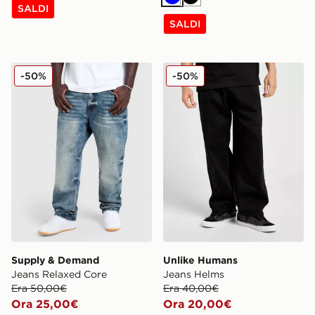
Blu
Nero
SALDI
SALDI
Supply & Demand Jeans Relaxed Core
Unlike Humans Jeans Helm
-50%
-50%
Supply & Demand
Unlike Humans
Jeans Relaxed Core
Jeans Helms
Era 50,00€
Era 40,00€
Ora 25,00€
Ora 20,00€