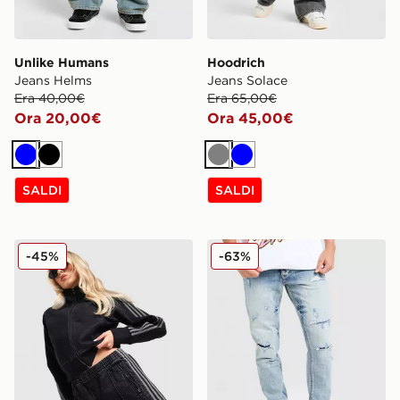
Unlike Humans
Hoodrich
Jeans Helms
Jeans Solace
Era 40,00€
Era 65,00€
Ora 20,00€
Ora 45,00€
Blu
Nero
Grigio
Blu
SALDI
SALDI
adidas Originals Pantaloncino Denim Firebird
Supply & Demand Jeans Sl
-45%
-63%