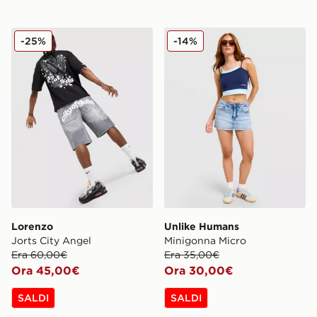
Lorenzo Jorts City Angel
Unlike Humans Minigonna 
-25%
-14%
Lorenzo
Unlike Humans
Jorts City Angel
Minigonna Micro
Era 60,00€
Era 35,00€
Ora 45,00€
Ora 30,00€
SALDI
SALDI