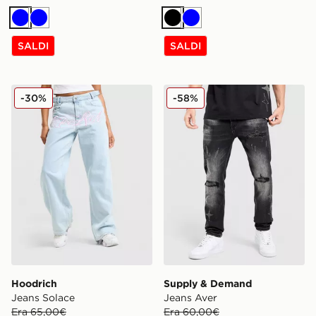
Blu
Blu
Nero
Blu
SALDI
SALDI
Hoodrich Jeans Solace
Supply & Demand Jeans Av
-30%
-58%
Hoodrich
Supply & Demand
Jeans Solace
Jeans Aver
Era 65,00€
Era 60,00€