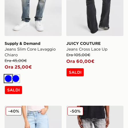
Supply & Demand
JUICY COUTURE
Jeans Slim Core Lavaggio
Jeans Cross Lace Up
Chiaro
Era 105,00€
Era 45,00€
Ora 60,00€
Ora 25,00€
SALDI
Blu
Blu
SALDI
LEVI'S Jeans Superlow
Supply & Demand Jeans 
-40%
-50%