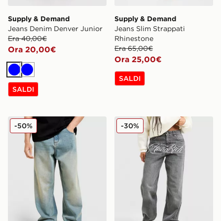
Supply & Demand
Supply & Demand
Jeans Denim Denver Junior
Jeans Slim Strappati
Era 40,00€
Rhinestone
Era 65,00€
Ora 20,00€
Ora 25,00€
Blu
Blu
SALDI
SALDI
Unlike Humans Jeans Helms
Hoodrich Jeans Solace
-50%
-30%