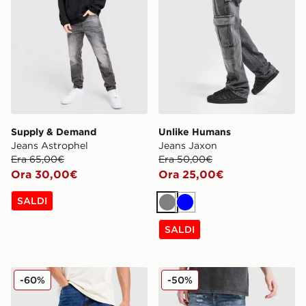
Supply & Demand
Unlike Humans
Jeans Astrophel
Jeans Jaxon
Era 65,00€
Era 50,00€
Ora 30,00€
Ora 25,00€
SALDI
Grigio
Blu
SALDI
Supply & Demand Jeans Relaxed Core
Supply & Demand Jeans De
-60%
-50%