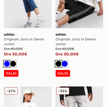
adidas
adidas
Originals Jorts in Denim
Originals Jorts in Denim
Junior
Junior
Era 40,00€
Era 40,00€
Ora 30,00€
Ora 30,00€
Blu
Nero
Nero
Blu
SALDI
SALDI
adidas Originals Pantaloncino Denim Firebird
Supply & Demand Jeans O
-27%
-33%