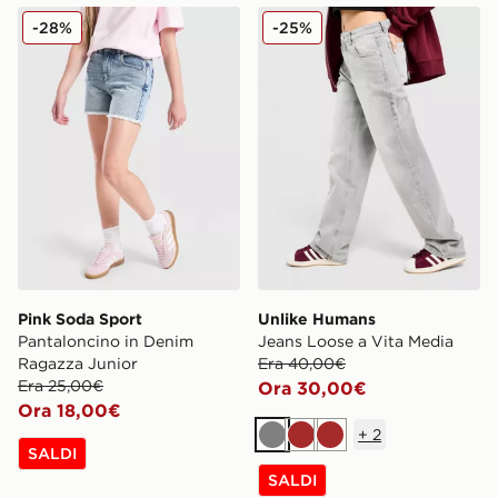
Pink Soda Sport Pantaloncino in Denim Ragazza Junio
Unlike Humans Jeans Loose
-28%
-25%
Pink Soda Sport
Unlike Humans
Pantaloncino in Denim
Jeans Loose a Vita Media
Ragazza Junior
Era 40,00€
Era 25,00€
Ora 30,00€
Ora 18,00€
+
2
Grigio
Marrone
Marrone
SALDI
SALDI