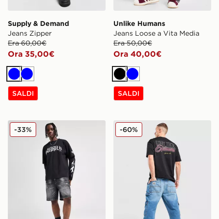
Supply & Demand
Unlike Humans
Jeans Zipper
Jeans Loose a Vita Media
Era 60,00€
Era 50,00€
Ora 35,00€
Ora 40,00€
Blu
Blu
Nero
Blu
SALDI
SALDI
Supply & Demand Pantaloncino Armas
Unlike Humans Jeans Jaxo
-33%
-60%