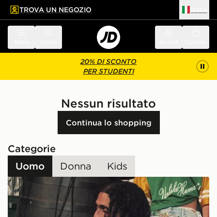
TROVA UN NEGOZIO
Italia
 contenuto principale
a a fondo pagina
Menu
Cerca
Accedi
Carrello
20% DI SCONTO
PER STUDENTI
Nessun risultato
Continua lo shopping
Categorie
Uomo
Donna
Kids