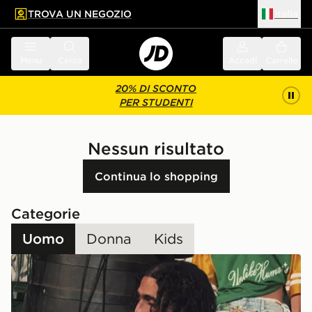
TROVA UN NEGOZIO
Italia
 contenuto principale
a a fondo pagina
Menu
Cerca
Accedi
Carrello
20% DI SCONTO
PER STUDENTI
Nessun risultato
Continua lo shopping
Categorie
Uomo
Donna
Kids