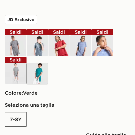
JD Exclusivo
Saldi
Saldi
Saldi
Saldi
Saldi
nero
grigio
rosso
blu
blu
Saldi
grigio
verde
Colore:
verde
Seleziona una taglia
7-8Y
Guida alle taglie