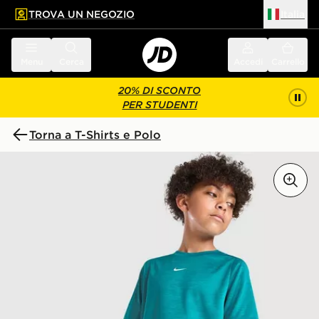
TROVA UN NEGOZIO
Italia
 contenuto principale
a a fondo pagina
Menu
Cerca
Accedi
Carrello
20% DI SCONTO
PER STUDENTI
Torna a T-Shirts e Polo