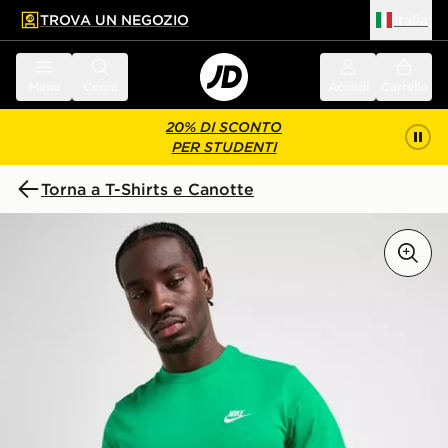
TROVA UN NEGOZIO
Italia
 contenuto principale
a a fondo pagina
Menu
Cerca
Accedi
Carrello
20% DI SCONTO
PER STUDENTI
Torna a T-Shirts e Canotte