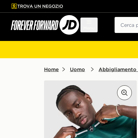
TROVA UN NEGOZIO
l contenuto principale
ta a fondo pagina
Cerca
Menu
Home
Uomo
Abbigliamento