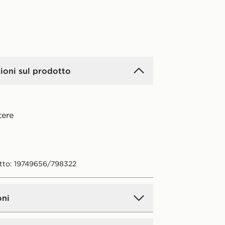
ioni sul prodotto
tere
tto: 19749656/798322
oni