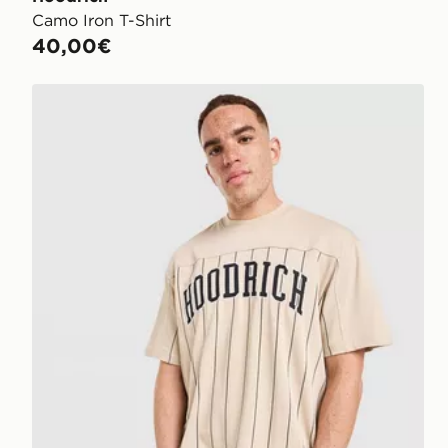
Camo Iron T-Shirt
40,00€
Hoodrich Maglia Stripe Varsity