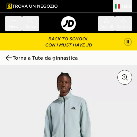
TROVA UN NEGOZIO
Italia
 contenuto principale
a a fondo pagina
Menu
Cerca
Accedi
Carrello
BACK TO SCHOOL
CON I MUST HAVE JD
Torna a Tute da ginnastica