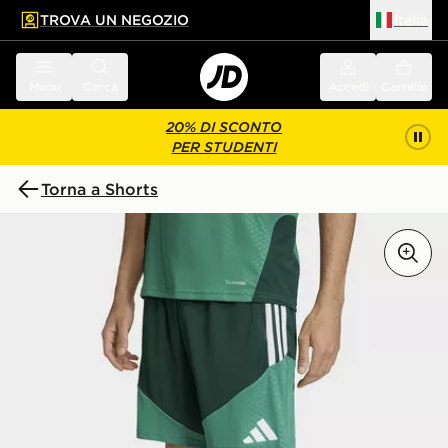
TROVA UN NEGOZIO
Italia
 contenuto principale
a a fondo pagina
Menu
Cerca
Accedi
Carrello
20% DI SCONTO
PER STUDENTI
Torna a Shorts