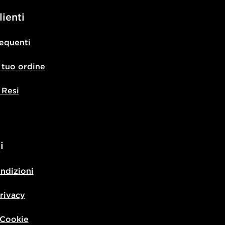
lienti
equenti
l tuo ordine
 Resi
i
ondizioni
privacy
 Cookie