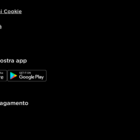
i Cookie
à
nostra app
e
JD Google Play
pagamento