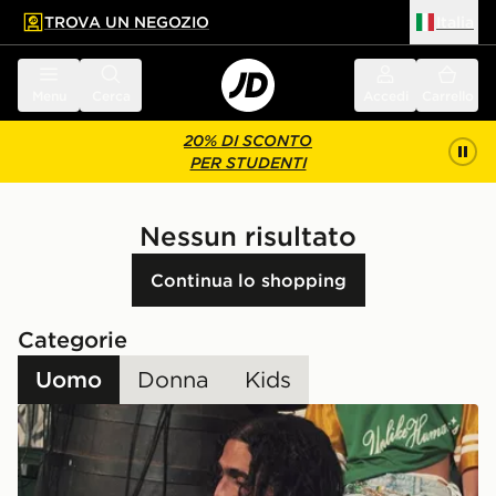
TROVA UN NEGOZIO
Italia
 contenuto principale
a a fondo pagina
Menu
Cerca
Accedi
Carrello
20% DI SCONTO
PER STUDENTI
Nessun risultato
Continua lo shopping
Categorie
Uomo
Donna
Kids