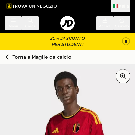
TROVA UN NEGOZIO
Italia
 contenuto principale
a a fondo pagina
Menu
Cerca
Accedi
Carrello
20% DI SCONTO
PER STUDENTI
Torna a Maglie da calcio