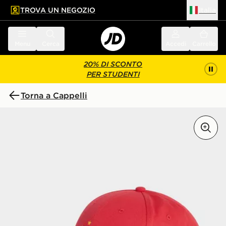
TROVA UN NEGOZIO
Italia
 contenuto principale
a a fondo pagina
Menu
Cerca
Accedi
Carrello
20% DI SCONTO
PER STUDENTI
Torna a Cappelli