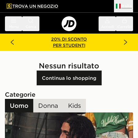
TROVA UN NEGOZIO
Italia
 contenuto principale
a a fondo pagina
Menu
Cerca
Accedi
Carrello
20% DI SCONTO
PER STUDENTI
Nessun risultato
Continua lo shopping
Categorie
Uomo
Donna
Kids