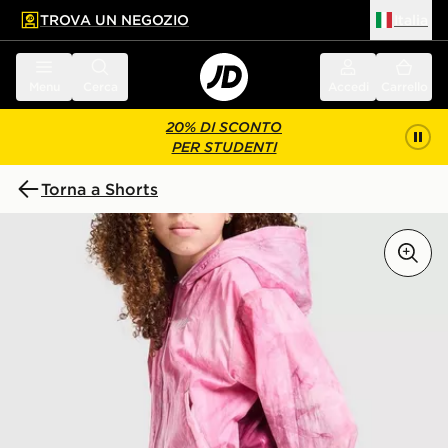
TROVA UN NEGOZIO
Italia
 contenuto principale
a a fondo pagina
Menu
Cerca
Accedi
Carrello
20% DI SCONTO
PER STUDENTI
Torna a Shorts