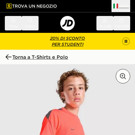
TROVA UN NEGOZIO
Italia
 contenuto principale
a a fondo pagina
Menu
Cerca
Accedi
Carrello
20% DI SCONTO
PER STUDENTI
Torna a T-Shirts e Polo