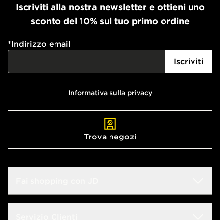
Iscriviti alla nostra newsletter e ottieni uno
sconto del 10% sul tuo primo ordine
*
Indirizzo email
Iscriviti
Informativa sulla privacy
Trova negozi
Fai shopping con JD
Sconto Studenti
Servizio Clienti