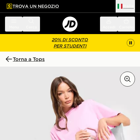
TROVA UN NEGOZIO
Italia
 contenuto principale
a a fondo pagina
Menu
Cerca
Accedi
Carrello
20% DI SCONTO
PER STUDENTI
Torna a Tops