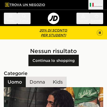
TROVA UN NEGOZIO
Italia
 contenuto principale
a a fondo pagina
Menu
Cerca
Accedi
Carrello
20% DI SCONTO
PER STUDENTI
Nessun risultato
Continua lo shopping
Categorie
Uomo
Donna
Kids