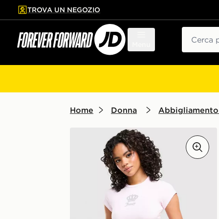
TROVA UN NEGOZIO
l contenuto principale
ta a fondo pagina
Cerca
Menu
Home
Donna
Abbigliamento