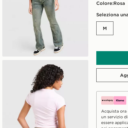
Colore:
rosa
Seleziona una
M
Agg
Acquista ora e
un servizio d
essere applic