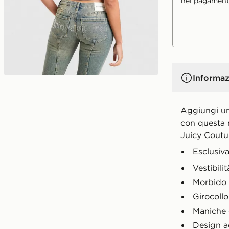
nei pagament
Informaz
Aggiungi un 
con questa
Juicy Coutu
Esclusiv
Vestibilit
Morbido 
Girocollo
Maniche 
Design a