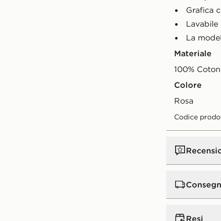
Grafica c
Lavabile 
La modell
Materiale
100% Coton
Colore
rosa
Codice prodo
Recensi
Consegn
Consegna st
Resi