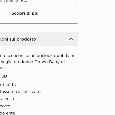
i. Valgono T&C.
Scopri di più
ioni sul prodotto
tocco iconico ai tuoi look quotidiani
 maglia da donna Crown Baby di
re.
a JD
à slim fit
tessuto elasticizzato
 a coste
corte
derente