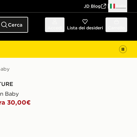
JD Blog
Italia
Cerca
Accedi
Lista dei desideri
Carrello
Baby
TURE
wn Baby
ra 30,00€