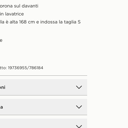
orona sul davanti
in lavatrice
a è alta 168 cm e indossa la taglia S
e
tto: 19736955/786184
oni
a
andard a domicilio:
5€.
GRATIS
per