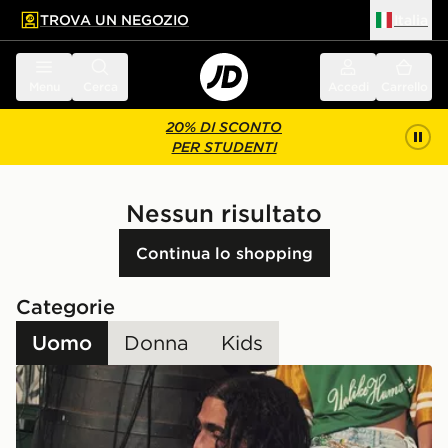
TROVA UN NEGOZIO
Italia
 contenuto principale
a a fondo pagina
Menu
Cerca
Accedi
Carrello
20% DI SCONTO
PER STUDENTI
Nessun risultato
Continua lo shopping
Categorie
Uomo
Donna
Kids