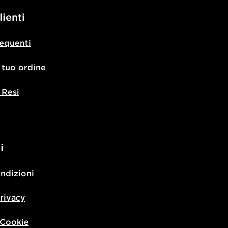
lienti
equenti
l tuo ordine
 Resi
i
ondizioni
privacy
 Cookie