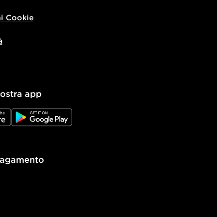
i Cookie
à
nostra app
e
JD Google Play
pagamento