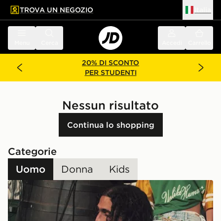
TROVA UN NEGOZIO
Italia
 contenuto principale
a a fondo pagina
Menu
Cerca
Accedi
Carrello
20% DI SCONTO
PER STUDENTI
Nessun risultato
Continua lo shopping
Categorie
Uomo
Donna
Kids