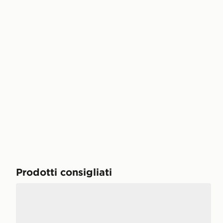
Prodotti consigliati
adidas Originals Handball Spezial Donna