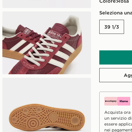
Colore:
rosa
Seleziona una
39 1/3
Agg
Acquista ora e
un servizio d
essere applic
nei pagament