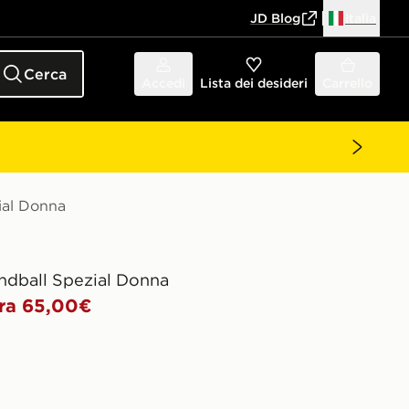
JD Blog
Italia
Cerca
Accedi
Lista dei desideri
Carrello
ial Donna
ndball Spezial Donna
ra 65,00€