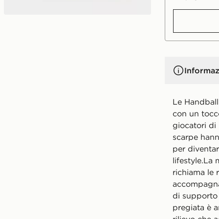
Informaz
Le Handball
con un tocc
giocatori di
scarpe hanno
per diventa
lifestyle.L
richiama le 
accompagnan
di supporto 
pregiata è a