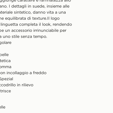
aggiunge carattere e raffinatezza allo
ano. I dettagli in suede, insieme alle
ateriale sintetico, danno vita a una
 equilibrata di texture.Il logo
 linguetta completa il look, rendendo
e un accessorio irrinunciabile per
a uno stile senza tempo.
golare
pelle
tetica
 gomma
con incollaggio a freddo
Spezial
codrillo in rilievo
trisce
lle