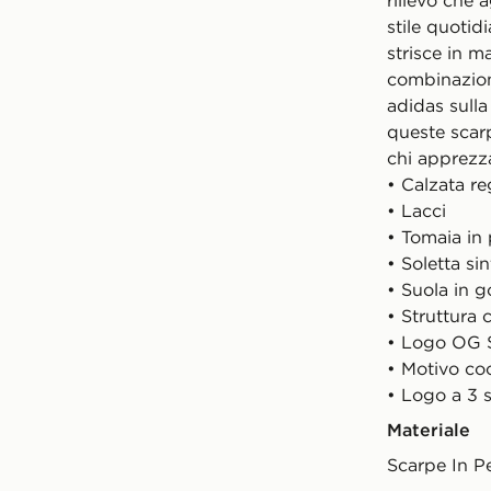
rilievo che 
stile quotidi
strisce in m
combinazione
adidas sulla
queste scarp
chi apprezz
• Calzata re
• Lacci
• Tomaia in 
• Soletta sin
• Suola in
• Struttura 
• Logo OG 
• Motivo coc
• Logo a 3 s
Materiale
Scarpe In Pe