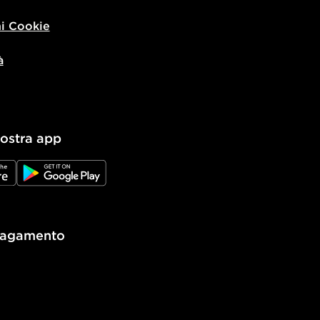
i Cookie
à
nostra app
e
JD Google Play
pagamento