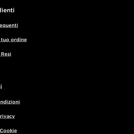
lienti
equenti
l tuo ordine
 Resi
i
ondizioni
privacy
 Cookie