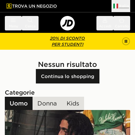
TROVA UN NEGOZIO
Italia
 contenuto principale
a a fondo pagina
Menu
Cerca
Accedi
Carrello
20% DI SCONTO
PER STUDENTI
Nessun risultato
Continua lo shopping
Categorie
Uomo
Donna
Kids