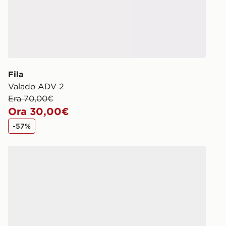
Fila
Valado ADV 2
Era 70,00€
Ora 30,00€
-57%
Fila Trexler 5