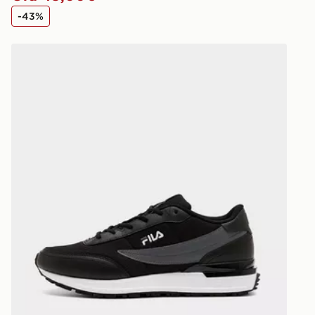
-43%
Fila Valado ADV 2