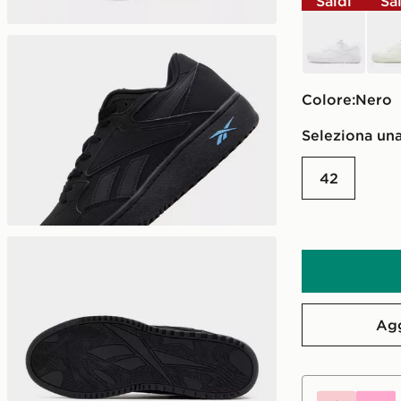
Saldi
Sa
bianco
bian
Colore:
nero
Seleziona una
42
Agg