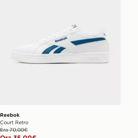
Reebok
Court Retro
Era 70,00€
Ora 35,00€