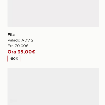
Fila
Valado ADV 2
Era 70,00€
Ora 35,00€
-50%
Fila RGB Fuse 2