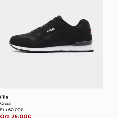
il tuo ordine visita
w.jdsports.it/track-my-order/
Fila
Cress
Era 60,00€
Ora 25,00€