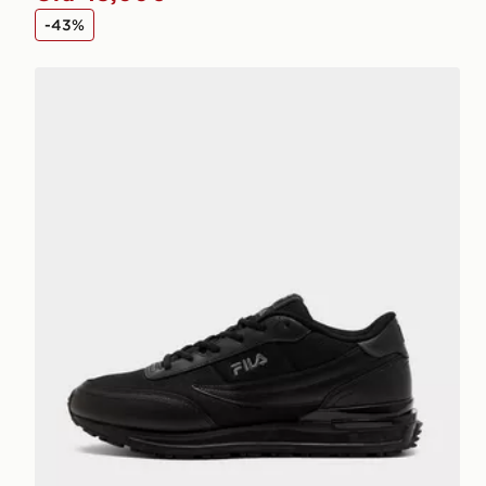
-43%
Fila Valado ADV 2