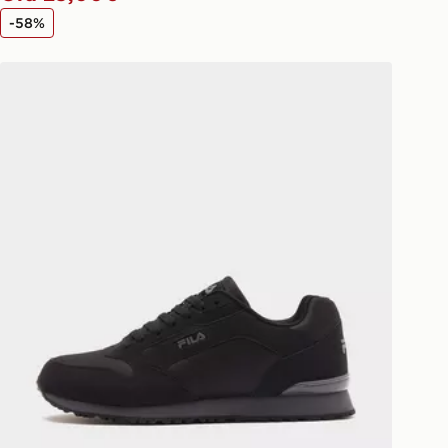
-58%
Fila Cress