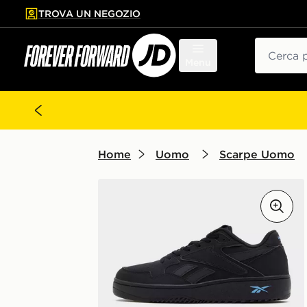
TROVA UN NEGOZIO
l contenuto principale
ta a fondo pagina
Cerca
Menu
Home
Uomo
Scarpe Uomo