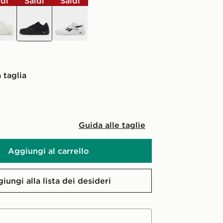
ldi
Saldi
Saldi
co
nero
bianco
 taglia
Guida alle taglie
Aggiungi al carrello
iungi alla lista dei desideri