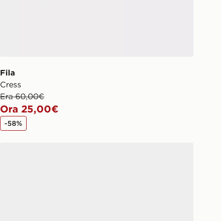
Fila
Cress
Era 60,00€
Ora 25,00€
-58%
Reebok Court Retro