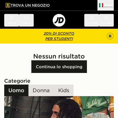
TROVA UN NEGOZIO
Italia
 contenuto principale
a a fondo pagina
Menu
Cerca
Accedi
Carrello
20% DI SCONTO
PER STUDENTI
Nessun risultato
Continua lo shopping
Categorie
Uomo
Donna
Kids