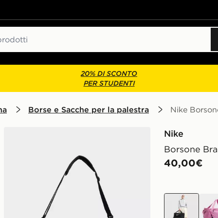
20% DI SCONTO
PER STUDENTI
na
Borse e Sacche per la palestra
Nike Borsone
Nike
Borsone Bras
40,00€
nero
rosa